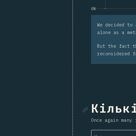
0%
We decided to
alone as a met
But the fact 
reconsidered f
Посила
Кільк
Once again many 