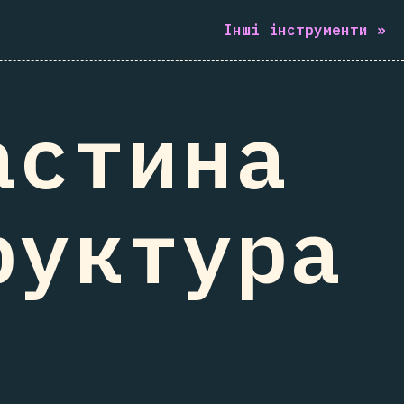
Інші інструменти
»
астина
руктура