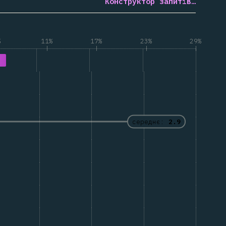
Конструктор запитів…
%
11%
17%
23%
29%
середнє:
2.9