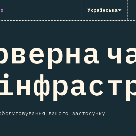
их
Українська
рверна ч
 інфраст
обслуговування вашого застосунку