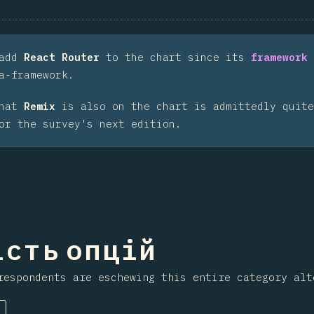
 add
React Router
to the chart since its
framework 
a-framework.
that
Remix
is also on the chart is admittedly quite
or the survey's next edition.
ння на секцію
ість опцій
respondents are eschewing this entire category alt