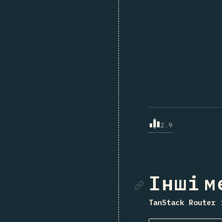
2.9
Посила
Інші 
TanStack Router
i