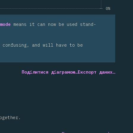
0%
mode
means it can now be used stand-
 confusing, and will have to be
Поділитися діаграмою…
Експорт даних…
ogether.