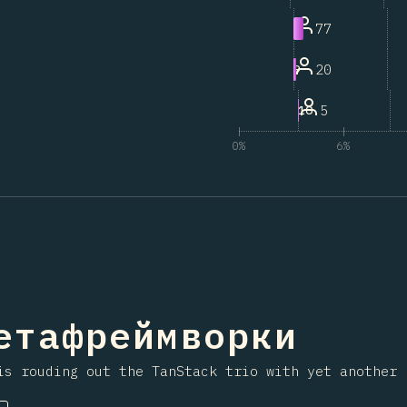
77
8
20
9
5
10
0%
6%
ння на секцію
метафреймворки
s rouding out the TanStack trio with yet another 