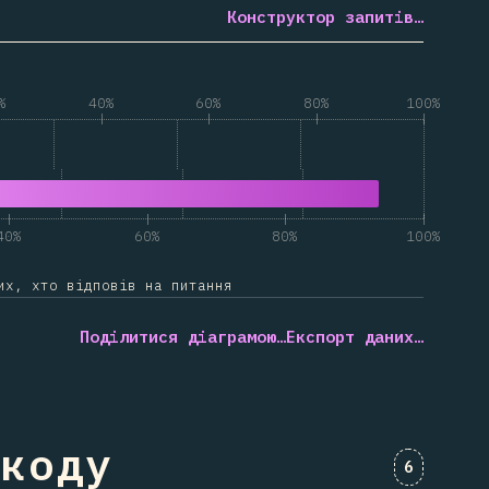
Конструктор запитів…
%
40%
60%
80%
100%
овідають ключу "TanStack Router"
повідають ключу "Інші відповіді"
40%
60%
80%
100%
их, хто відповів на питання
Поділитися діаграмою…
Експорт даних…
 коду
Коментар
6