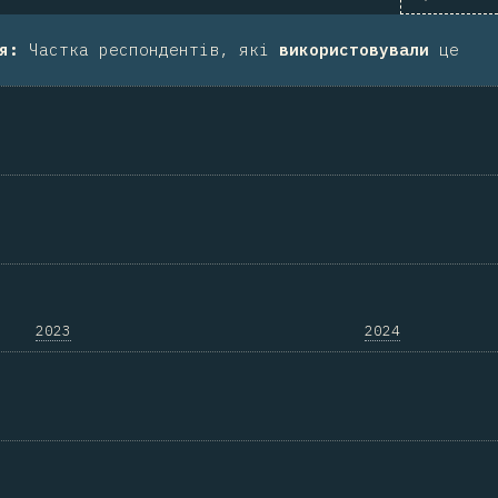
я
:
Частка респондентів, які
використовували
це
2023
2024