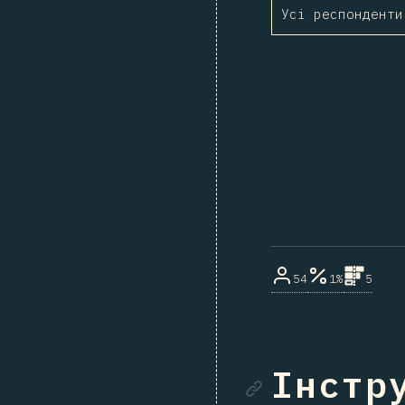
Усі респонденти
54
1%
5
Посила
Інстру