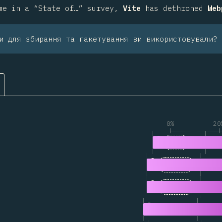
me in a “State of…” survey,
Vite
has dethroned
Web
и для збирання та пакетування ви використовували?
0%
20
1
2,485
Vite
2
2,249
webpack
3
1,313
esbuild
4
1,184
Turbopack