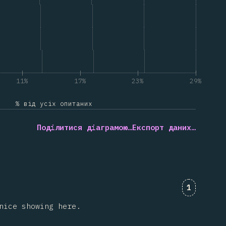
11%
17%
23%
29%
% від усіх опитаних
Поділитися діаграмою…
Експорт даних…
Коментар
1
nice showing here.