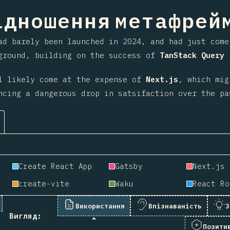
ння на секцію
дношення метафрейм
d barely been launched in 2024, and had just come
ground, building on the success of
TanStack Query
i
l likely come at the expense of
Next.js
, which mig
ncing a dangerous drop in satsifaction over the pa
Create React App
Gatsby
Next.js
create-vite
Waku
React Ro
Використання
Впізнаваність
З
Вигляд:
Позити