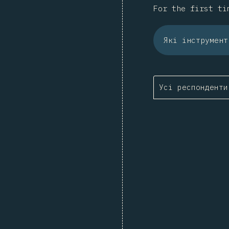
For the first ti
Які інструмент
Усі респонденти