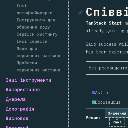
Інші
Посила
Співві
метафреймворки
Інструменти для
TanStack Start
ha
збирання коду
already gaining 
Сервіси хостингу
Інші сервіси
Said success wil
Мови для
has been experie
серверної частини
Проблеми
Усі респонденти
серверної частини
Інші інструменти
Використання
Astro
Джерела
Docusaurus
Демографія
Значення
Режим:
Висновок
Ранг
Метадані