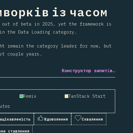
ворків із часом
 out of beta in 2025, yet the framework is
n the Data Loading category.
ht remain the category leader for now, but
st couple years.
Конструктор запитів…
Remix
TanStack Start
uter
ацікавленість
Вдоволення
Схвалення
вне ставлення