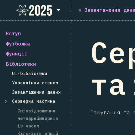
State of React 2025
«
Завантаження дан
Вступ
Се
Футболка
Функції
Бібліотеки
та
UI-бібліотеки
Управління станом
Завантаження даних
Серверна частина
Співвідношення
Пакування та 
метафреймворків
із часом
Кількість опцій